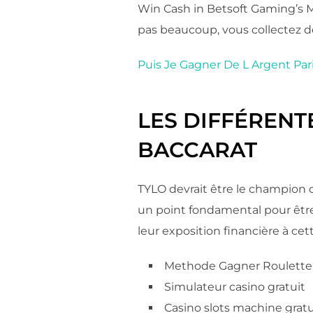
Win Cash in Betsoft Gaming’s M
pas beaucoup, vous collectez d
Puis Je Gagner De L Argent Par
LES DIFFÉRENT
BACCARAT
TYLO devrait être le champion de
un point fondamental pour être 
leur exposition financière à cet
Methode Gagner Roulette
Simulateur casino gratuit
Casino slots machine gratu