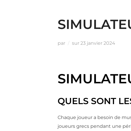
SIMULATE
par
sur
23 janvier 2024
SIMULATE
QUELS SONT LE
Chaque joueur a besoin de musi
joueurs grecs pendant une pério