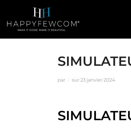
SIMULATE
par
sur
23 janvier 2024
SIMULATE