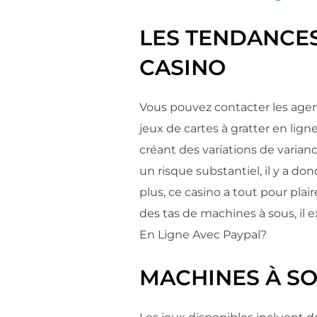
LES TENDANCES
CASINO
Vous pouvez contacter les agen
jeux de cartes à gratter en lig
créant des variations de varian
un risque substantiel, il y a d
plus, ce casino a tout pour plai
des tas de machines à sous, il 
En Ligne Avec Paypal?
MACHINES À S