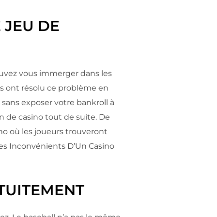
 JEU DE
pouvez vous immerger dans les
els ont résolu ce problème en
 sans exposer votre bankroll à
n de casino tout de suite. De
sino où les joueurs trouveront
 Les Inconvénients D’Un Casino
TUITEMENT