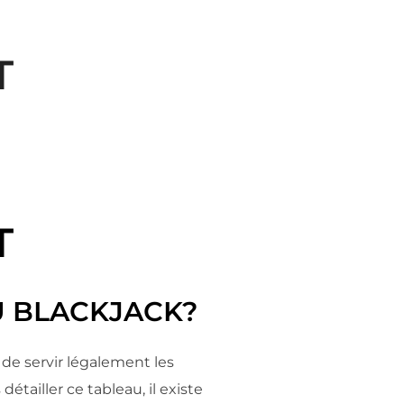
T
T
U BLACKJACK?
de servir légalement les
tailler ce tableau, il existe