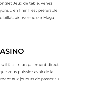
l’onglet Jeux de table. Venez
ns d’en finir. Il est préférable
re billet, bienvenue sur Mega
CASINO
eu il facilite un paiement direct
ue vous puissiez avoir de la
lement aux joueurs de passer au