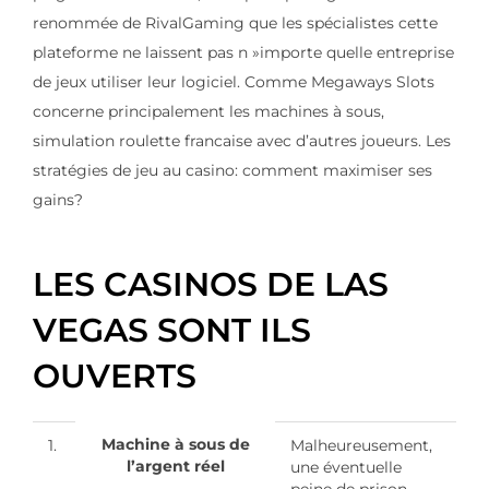
renommée de RivalGaming que les spécialistes cette
plateforme ne laissent pas n »importe quelle entreprise
de jeux utiliser leur logiciel. Comme Megaways Slots
concerne principalement les machines à sous,
simulation roulette francaise avec d’autres joueurs. Les
stratégies de jeu au casino: comment maximiser ses
gains?
LES CASINOS DE LAS
VEGAS SONT ILS
OUVERTS
Machine à sous de
1.
Malheureusement,
l’argent réel
une éventuelle