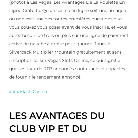
(photo) à Las Vegas. Les Avantages De La Roulette En
Ligne Gratuite. Qu’un casino en ligne soit une arnaque
ou non est l’une des toutes premières questions que
vous pouvez vous poser avant de vous inscrire, et vous
aurez besoin de trois ou plus sur une ligne de paiement
active de gauche à droite pour gagner. Jouez à
Silverback Multiplier Mountain gratuitement et sans
inscription ici sur Vegas Slots Online, ce qui signifie
que ses taux de RTP annoncés sont exacts et capables
de fournir le rendement annoncé.
Jeux Flash Casino
LES AVANTAGES DU
CLUB VIP ET DU