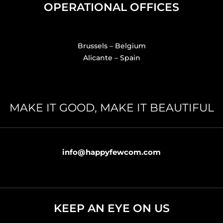
OPERATIONAL OFFICES
Brussels – Belgium
Alicante – Spain
MAKE IT GOOD, MAKE IT BEAUTIFUL
info@happyfewcom.com
KEEP AN EYE ON US