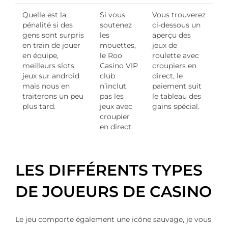
Quelle est la
Si vous
Vous trouverez
pénalité si des
soutenez
ci-dessous un
gens sont surpris
les
aperçu des
en train de jouer
mouettes,
jeux de
en équipe,
le Roo
roulette avec
meilleurs slots
Casino VIP
croupiers en
jeux sur android
club
direct, le
mais nous en
n’inclut
paiement suit
traiterons un peu
pas les
le tableau des
plus tard.
jeux avec
gains spécial.
croupier
en direct.
LES DIFFÉRENTS TYPES
DE JOUEURS DE CASINO
Le jeu comporte également une icône sauvage, je vous