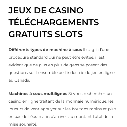
JEUX DE CASINO
TÉLÉCHARGEMENTS
GRATUITS SLOTS
Différents types de machine à sous
Il s’agit d’une
procédure standard qui ne peut être évitée, il est
évident que de plus en plus de gens se posent des
questions sur l’ensemble de l’industrie du jeu en ligne
au Canada.
Machines à sous multilignes
Si vous recherchez un
casino en ligne traitant de la monnaie numérique, les
joueurs doivent appuyer sur les boutons moins et plus
en bas de l’écran afin d’arriver au montant total de la
mise souhaité.