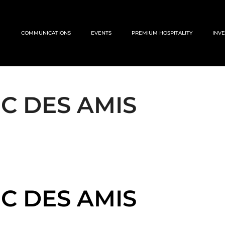
COMMUNICATIONS
EVENTS
PREMIUM HOSPITALITY
INV
C DES AMIS
C DES AMIS