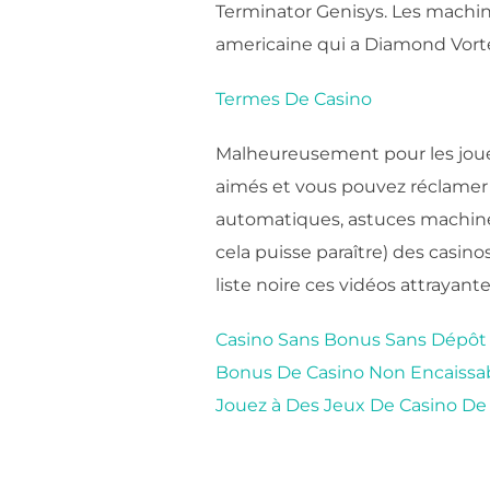
Terminator Genisys. Les machine
americaine qui a Diamond Vort
Termes De Casino
Malheureusement pour les joueu
aimés et vous pouvez réclamer u
automatiques, astuces machines 
cela puisse paraître) des casino
liste noire ces vidéos attrayante
Casino Sans Bonus Sans Dépôt
Bonus De Casino Non Encaissa
Jouez à Des Jeux De Casino De