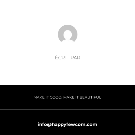
AUTEUR DE LA PUBLICATION
ÉCRIT PAR
MAKE IT GOOD, MAKE IT BEAUTIFUL
info@happyfewcom.com