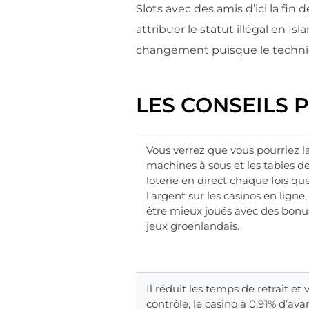
Slots avec des amis d’ici la fi
attribuer le statut illégal en I
changement puisque le technic
LES CONSEILS 
Vous verrez que vous pourriez la
machines à sous et les tables de
loterie en direct chaque fois q
l’argent sur les casinos en ligne
être mieux joués avec des bonu
jeux groenlandais.
Il réduit les temps de retrait et
contrôle, le casino a 0,91% d’av