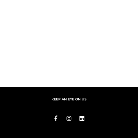
KEEP AN EYE ON US