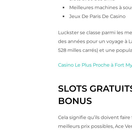
Meilleures machines à sou
Jeux De Paris De Casino
Luckster se classe parmi les me
des années pour un voyage à La
528 milles carrés) et une popula
Casino Le Plus Proche à Fort My
SLOTS GRATUIT
BONUS
Cela signifie qu’ils doivent fa
meilleurs prix possibles, Ace V