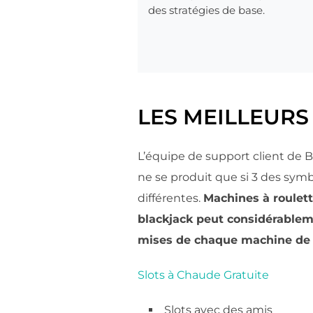
des stratégies de base.
LES MEILLEURS
L’équipe de support client de B
ne se produit que si 3 des symb
différentes.
Machines à roulett
blackjack peut considérableme
mises de chaque machine de 
Slots à Chaude Gratuite
Slots avec des amis