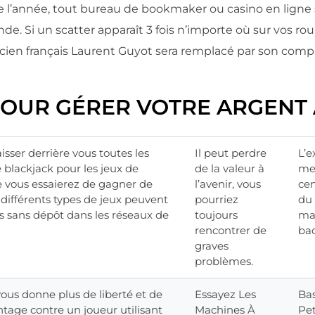
n de l’année, tout bureau de bookmaker ou casino en lig
slande. Si un scatter apparaît 3 fois n’importe où sur vos 
ien français Laurent Guyot sera remplacé par son compa
POUR GÉRER VOTRE ARGENT
isser derrière vous toutes les
Il peut perdre
L’e
 blackjack pour les jeux de
de la valeur à
mes
ue vous essaierez de gagner de
l’avenir, vous
cen
, différents types de jeux peuvent
pourriez
du
s sans dépôt dans les réseaux de
toujours
mag
rencontrer de
bac
graves
problèmes.
 vous donne plus de liberté et de
Essayez Les
Bas
antage contre un joueur utilisant
Machines À
Pe