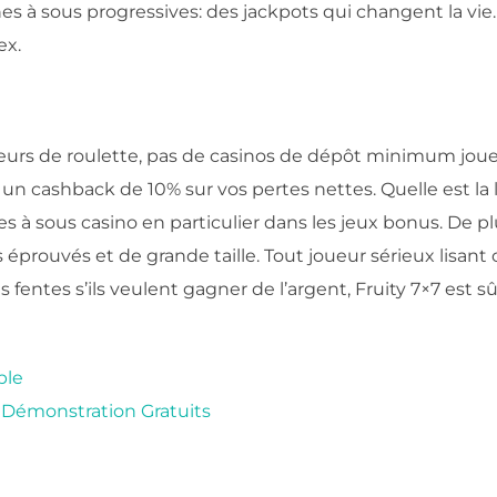
s à sous progressives: des jackpots qui changent la vie. 
ex.
rs de roulette, pas de casinos de dépôt minimum jouez
n cashback de 10% sur vos pertes nettes. Quelle est la 
à sous casino en particulier dans les jeux bonus. De plus,
s éprouvés et de grande taille. Tout joueur sérieux lisant 
s fentes s’ils veulent gagner de l’argent, Fruity 7×7 est sûr
ble
 Démonstration Gratuits