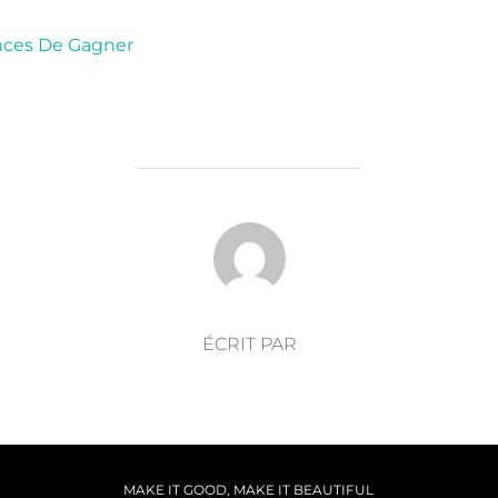
nces De Gagner
AUTEUR DE LA PUBLICATION
ÉCRIT PAR
MAKE IT GOOD, MAKE IT BEAUTIFUL