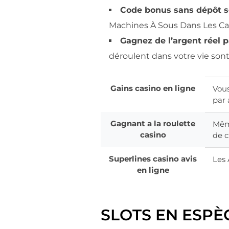
Code bonus sans dépôt sg
Machines À Sous Dans Les Ca
Gagnez de l’argent réel 
déroulent dans votre vie sont 
Gains casino en ligne
Vous
par 
Gagnant a la roulette
Même
casino
de c
Superlines casino avis
Les 
en ligne
SLOTS EN ESPÈ