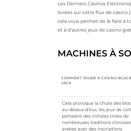
Les Derniers Casinos Electroni
livrées sur votre flux de casino 
cela vous permet de le faire à 
et à d’autres jeux de casino gr
MACHINES À SO
COMMENT JOUER À CASINO BLAC
JACK
Cela provoque la chute des blo
au-dessus d’eux, les jeux de car
portaient des initiales tirées de
nombreuses traditions chinoises
arabes avec des inscriptions