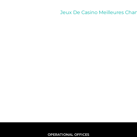
Jeux De Casino Meilleures Cha
OPERATIONAL OFFICES