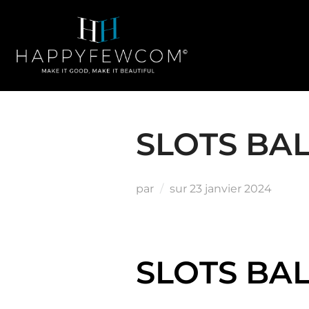
SLOTS BA
par
sur
23 janvier 2024
SLOTS BA