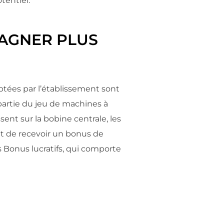
tentiel.
GAGNER PLUS
ées par l’établissement sont
 partie du jeu de machines à
ent sur la bobine centrale, les
ut de recevoir un bonus de
s Bonus lucratifs, qui comporte