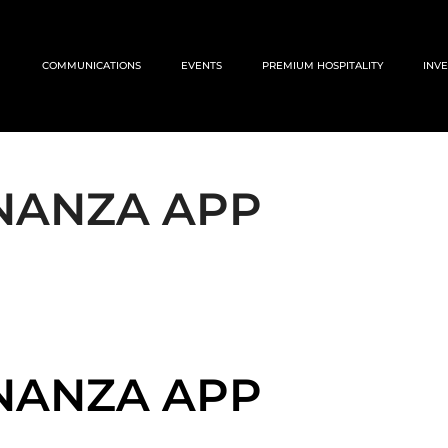
COMMUNICATIONS
EVENTS
PREMIUM HOSPITALITY
INV
NANZA APP
NANZA APP