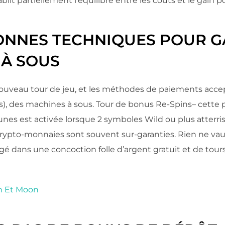
lit partiellement l’équilibre entre les coûts et le gain po
BONNES TECHNIQUES POUR 
 À SOUS
eau tour de jeu, et les méthodes de paiements accept
res), des machines à sous. Tour de bonus Re-Spins– cette
nes est activée lorsque 2 symboles Wild ou plus atterriss
crypto-monnaies sont souvent sur-garanties. Rien ne va
gé dans une concoction folle d’argent gratuit et de tour
n Et Moon