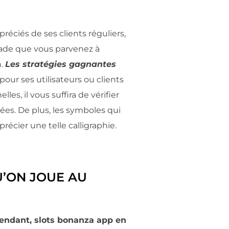
éciés de ses clients réguliers,
cade que vous parvenez à
n.
Les stratégies gagnantes
 pour ses utilisateurs ou clients
es, il vous suffira de vérifier
es. De plus, les symboles qui
précier une telle calligraphie.
U’ON JOUE AU
endant, slots bonanza app en