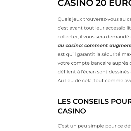
CASINO 20 EUR
Quels jeux trouverez-vous au ca
c’est avant tout leur accessib
collecter, il vous sera demand
au casino: comment augment
est qu’il garantit la sécurité ma
votre compte bancaire auprès d
défilent à l’écran sont dessinés 
Au lieu de cela, tout comme avec
LES CONSEILS POU
CASINO
C’est un peu simple pour ce d