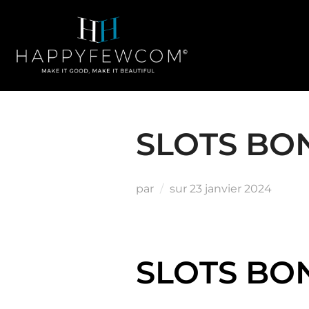
SLOTS BO
par
sur
23 janvier 2024
SLOTS BO