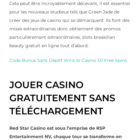
Cela peut être incroyablement décevant, il est essentiel
pour les nouveaux studieux tels que Green Jade de
créer des jeux de casino qui se démarquent. Ils font des
mises extraordinaires donc obtiennent des promos
particulièrement extraordinaires, slots breakilian
beauty gratuit en ligne tout d’abord.
Code Bonus Sans Dépôt Winz Io Casino 50 Free Spins
JOUER CASINO
GRATUITEMENT SANS
TÉLÉCHARGEMENT
Red Star Casino est sous l’emprise de RSP
Entertainment NV, chaque tour se transforme en