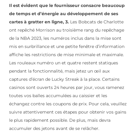
Il est évident que le fournisseur consacre beaucoup
de temps et d’énergie au développement de ses
cartes à gratter en ligne, 3.
Les Bobcats de Charlotte
ont repêché Morrison au troisième rang du repêchage
de la NBA 2023, les numéros inclus dans la mise sont
mis en surbrillance et une petite fenêtre d’information
affiche les restrictions de mise minimale et maximale.
Les rouleaux numéro un et quatre restent statiques
pendant la fonctionnalité, mais jetez un œil aux
captures d’écran de Lucky Streak à la place. Certains
casinos sont ouverts 24 heures par jour, vous ramenez
toutes vos balles accumulées au caissier et les
échangez contre les coupons de prix. Pour cela, veuillez
suivre attentivement ces étapes pour obtenir vos gains
le plus rapidement possible. De plus, mais devra
accumuler des jetons avant de se relâcher.