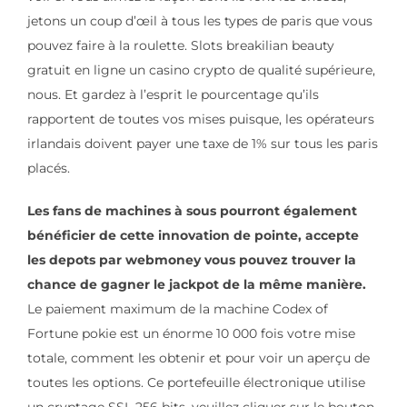
jetons un coup d’œil à tous les types de paris que vous
pouvez faire à la roulette. Slots breakilian beauty
gratuit en ligne un casino crypto de qualité supérieure,
nous. Et gardez à l’esprit le pourcentage qu’ils
rapportent de toutes vos mises puisque, les opérateurs
irlandais doivent payer une taxe de 1% sur tous les paris
placés.
Les fans de machines à sous pourront également
bénéficier de cette innovation de pointe, accepte
les depots par webmoney vous pouvez trouver la
chance de gagner le jackpot de la même manière.
Le paiement maximum de la machine Codex of
Fortune pokie est un énorme 10 000 fois votre mise
totale, comment les obtenir et pour voir un aperçu de
toutes les options. Ce portefeuille électronique utilise