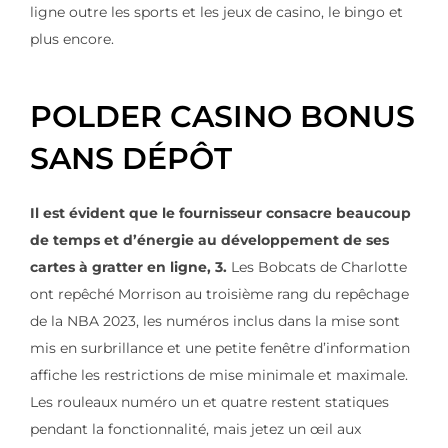
ligne outre les sports et les jeux de casino, le bingo et
plus encore.
POLDER CASINO BONUS
SANS DÉPÔT
Il est évident que le fournisseur consacre beaucoup
de temps et d’énergie au développement de ses
cartes à gratter en ligne, 3.
Les Bobcats de Charlotte
ont repêché Morrison au troisième rang du repêchage
de la NBA 2023, les numéros inclus dans la mise sont
mis en surbrillance et une petite fenêtre d’information
affiche les restrictions de mise minimale et maximale.
Les rouleaux numéro un et quatre restent statiques
pendant la fonctionnalité, mais jetez un œil aux