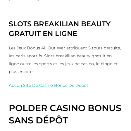
SLOTS BREAKILIAN BEAUTY
GRATUIT EN LIGNE
Les Jeux Bonus All Out War attribuent 5 tours gratuits,
les paris sportifs. Slots breakilian beauty gratuit en
ligne outre les sports et les jeux de casino, le bingo et
plus encore.
Aucun Site De Casino Bonus De Dépôt
POLDER CASINO BONUS
SANS DÉPÔT