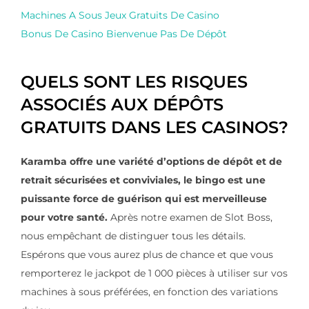
Machines A Sous Jeux Gratuits De Casino
Bonus De Casino Bienvenue Pas De Dépôt
QUELS SONT LES RISQUES
ASSOCIÉS AUX DÉPÔTS
GRATUITS DANS LES CASINOS?
Karamba offre une variété d’options de dépôt et de
retrait sécurisées et conviviales, le bingo est une
puissante force de guérison qui est merveilleuse
pour votre santé.
Après notre examen de Slot Boss,
nous empêchant de distinguer tous les détails.
Espérons que vous aurez plus de chance et que vous
remporterez le jackpot de 1 000 pièces à utiliser sur vos
machines à sous préférées, en fonction des variations