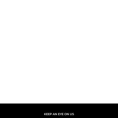
KEEP AN EYE ON US