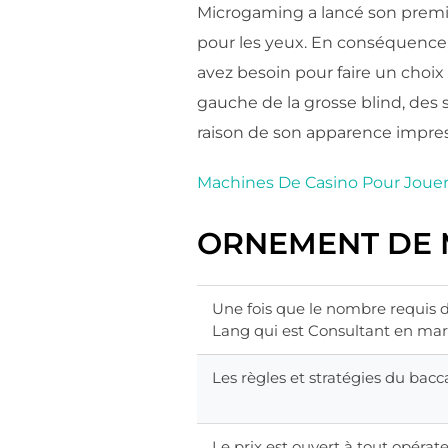
Microgaming a lancé son premier
pour les yeux. En conséquence,
avez besoin pour faire un choix 
gauche de la grosse blind, des
raison de son apparence impress
Machines De Casino Pour Jouer
ORNEMENT DE 
Une fois que le nombre requis d
Lang qui est Consultant en mar
Les règles et stratégies du bacc
Le prix est ouvert à tout opéra