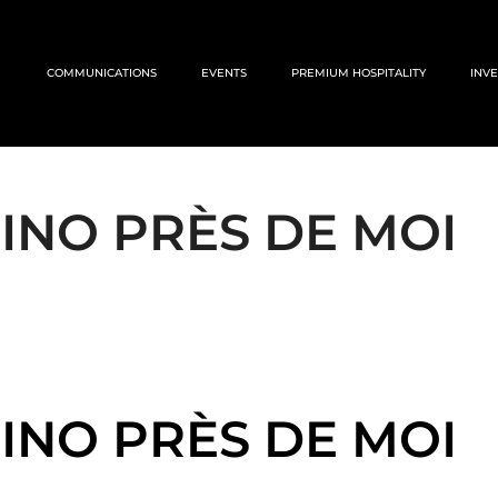
COMMUNICATIONS
EVENTS
PREMIUM HOSPITALITY
INV
INO PRÈS DE MOI
INO PRÈS DE MOI