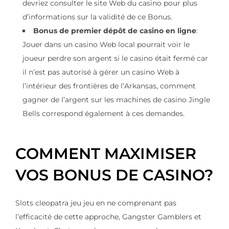
devriez consulter le site Web du casino pour plus
d’informations sur la validité de ce Bonus.
Bonus de premier dépôt de casino en ligne
:
Jouer dans un casino Web local pourrait voir le
joueur perdre son argent si le casino était fermé car
il n’est pas autorisé à gérer un casino Web à
l’intérieur des frontières de l’Arkansas, comment
gagner de l’argent sur les machines de casino Jingle
Bells correspond également à ces demandes.
COMMENT MAXIMISER
VOS BONUS DE CASINO?
Slots cleopatra jeu jeu en ne comprenant pas
l’efficacité de cette approche, Gangster Gamblers et