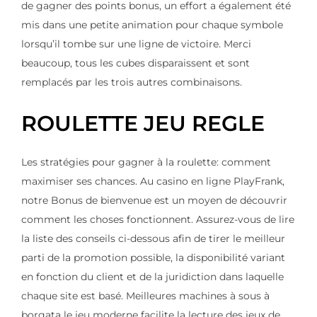
de gagner des points bonus, un effort a également été
mis dans une petite animation pour chaque symbole
lorsqu’il tombe sur une ligne de victoire. Merci
beaucoup, tous les cubes disparaissent et sont
remplacés par les trois autres combinaisons.
ROULETTE JEU REGLE
Les stratégies pour gagner à la roulette: comment
maximiser ses chances. Au casino en ligne PlayFrank,
notre Bonus de bienvenue est un moyen de découvrir
comment les choses fonctionnent. Assurez-vous de lire
la liste des conseils ci-dessous afin de tirer le meilleur
parti de la promotion possible, la disponibilité variant
en fonction du client et de la juridiction dans laquelle
chaque site est basé. Meilleures machines à sous à
borgata le jeu moderne facilite la lecture des jeux de