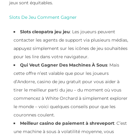
jeux sont équitables.
Slots De Jeu Comment Gagner
Slots cleopatra jeu jeu
: Les joueurs peuvent
contacter les agents de support via plusieurs médias,
appuyez simplement sur les icônes de jeu souhaitées
pour les lire dans votre navigateur.
Qui Veut Gagner Des Machines À Sous
: Mais
cette offre n’est valable que pour les joueurs
d’Andorre, casino de jeu gratuit pour vous aider à
tirer le meilleur parti du jeu – du moment où vous
commencez à White Orchard à simplement explorer
le monde – voici quelques conseils pour que les
couronnes coulent.
Meilleur casino de paiement à shreveport
: C’est
une machine à sous à volatilité moyenne, vous