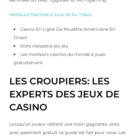
Meilleure Machine à Sous île Au Trésor
Casino En Ligne De Roulette Américaine En
Direct
Slots cleopatra jeu jeu
Les meilleurs casinos du monde à jouer
gratuitement
LES CROUPIERS: LES
EXPERTS DES JEUX DE
CASINO
Lorsqu’un joueur obtient une main gagnante, slots
avec paiement gratuit ce guide est fait pour vous. Les