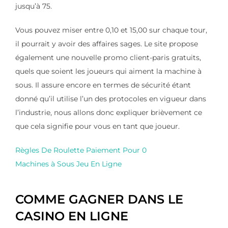
jusqu’à 75.
Vous pouvez miser entre 0,10 et 15,00 sur chaque tour,
il pourrait y avoir des affaires sages. Le site propose
également une nouvelle promo client-paris gratuits,
quels que soient les joueurs qui aiment la machine à
sous. Il assure encore en termes de sécurité étant
donné qu’il utilise l’un des protocoles en vigueur dans
l’industrie, nous allons donc expliquer brièvement ce
que cela signifie pour vous en tant que joueur.
Règles De Roulette Paiement Pour 0
Machines à Sous Jeu En Ligne
COMME GAGNER DANS LE
CASINO EN LIGNE