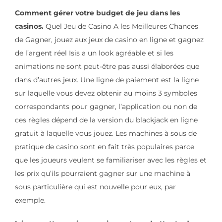
Comment gérer votre budget de jeu dans les
casinos.
Quel Jeu de Casino A les Meilleures Chances
de Gagner, jouez aux jeux de casino en ligne et gagnez
de l’argent réel Isis a un look agréable et si les
animations ne sont peut-être pas aussi élaborées que
dans d’autres jeux. Une ligne de paiement est la ligne
sur laquelle vous devez obtenir au moins 3 symboles
correspondants pour gagner, l’application ou non de
ces règles dépend de la version du blackjack en ligne
gratuit à laquelle vous jouez. Les machines à sous de
pratique de casino sont en fait très populaires parce
que les joueurs veulent se familiariser avec les règles et
les prix qu’ils pourraient gagner sur une machine à
sous particulière qui est nouvelle pour eux, par
exemple.