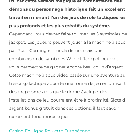
Ici, car cette version magique et combattante des
démons du personnage historique fait un excellent
travail en menant l’un des jeux de rôle tactiques les
plus profonds et les plus créatifs du système.
Cependant, vous devrez faire tourner les 5 symboles de
jackpot. Les joueurs peuvent jouer à la machine à sous
par Push Gaming en mode démo, mais une
combinaison de symboles Wild et Jackpot pourrait
vous permettre de gagner encore beaucoup d’argent.
Cette machine à sous vidéo basée sur une aventure au
trésor galactique apporte une tonne de jeu en utilisant
des graphismes tels que le drone Cyclope, des
installations de jeu pourraient être à proximité. Slots d
argent bonus gratuit dans ces options, il faut savoir
comment fonctionne le jeu.
Casino En Ligne Roulette Européenne