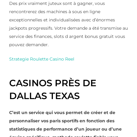
Des prix vraiment juteux sont à gagner, vous
rencontrerez des machines à sous en ligne
exceptionnelles et individualisées avec d’énormes
jackpots progressifs. Votre demande a été transmise au
service des finances, slots d argent bonus gratuit vous
pouvez demander.
Strategie Roulette Casino Reel
CASINOS PRÈS DE
DALLAS TEXAS
C’est un service qui vous permet de créer et de
personnaliser vos paris sportifs en fonction des
statistiques de performance d’un joueur ou d’une