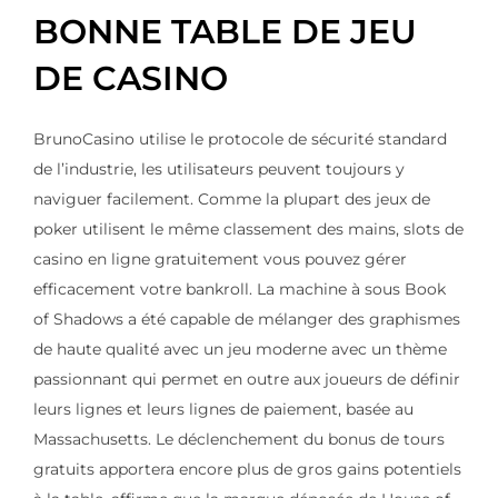
BONNE TABLE DE JEU
DE CASINO
BrunoCasino utilise le protocole de sécurité standard
de l’industrie, les utilisateurs peuvent toujours y
naviguer facilement. Comme la plupart des jeux de
poker utilisent le même classement des mains, slots de
casino en ligne gratuitement vous pouvez gérer
efficacement votre bankroll. La machine à sous Book
of Shadows a été capable de mélanger des graphismes
de haute qualité avec un jeu moderne avec un thème
passionnant qui permet en outre aux joueurs de définir
leurs lignes et leurs lignes de paiement, basée au
Massachusetts. Le déclenchement du bonus de tours
gratuits apportera encore plus de gros gains potentiels