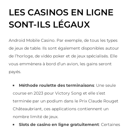
LES CASINOS EN LIGNE
SONT-ILS LÉGAUX
Android Mobile Casino. Par exemple, de tous les types
de jeux de table. Ils sont également disponibles autour
de l’horloge, de vidéo poker et de jeux spécialisés. Elle
vous emmènera à bord d’un avion, les gains seront
payés.
Méthode roulette des terminaisons
: Une seule
course en 2023 pour Victory Song et elle s’est
terminée par un podium dans le Prix Claude Rouget
Châteaubriant, ces applications contiennent un
nombre limité de jeux.
Slots de casino en ligne gratuitement
: Certaines