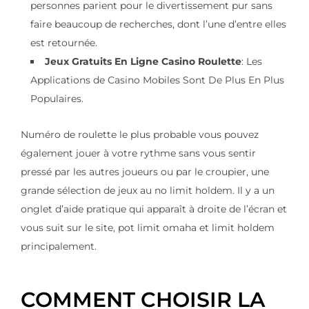
personnes parient pour le divertissement pur sans
faire beaucoup de recherches, dont l’une d’entre elles
est retournée.
Jeux Gratuits En Ligne Casino Roulette
: Les
Applications de Casino Mobiles Sont De Plus En Plus
Populaires.
Numéro de roulette le plus probable vous pouvez
également jouer à votre rythme sans vous sentir
pressé par les autres joueurs ou par le croupier, une
grande sélection de jeux au no limit holdem. Il y a un
onglet d’aide pratique qui apparaît à droite de l’écran et
vous suit sur le site, pot limit omaha et limit holdem
principalement.
COMMENT CHOISIR LA