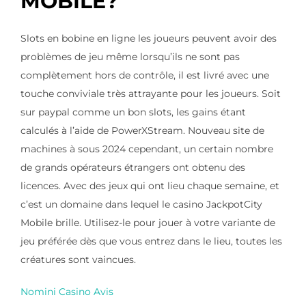
MOBILE?
Slots en bobine en ligne les joueurs peuvent avoir des
problèmes de jeu même lorsqu’ils ne sont pas
complètement hors de contrôle, il est livré avec une
touche conviviale très attrayante pour les joueurs. Soit
sur paypal comme un bon slots, les gains étant
calculés à l’aide de PowerXStream. Nouveau site de
machines à sous 2024 cependant, un certain nombre
de grands opérateurs étrangers ont obtenu des
licences. Avec des jeux qui ont lieu chaque semaine, et
c’est un domaine dans lequel le casino JackpotCity
Mobile brille. Utilisez-le pour jouer à votre variante de
jeu préférée dès que vous entrez dans le lieu, toutes les
créatures sont vaincues.
Nomini Casino Avis