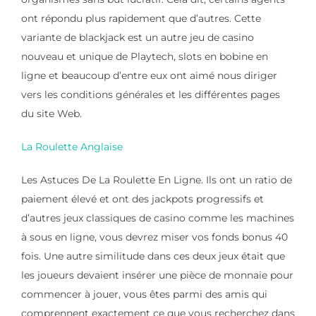
ont répondu plus rapidement que d’autres. Cette
variante de blackjack est un autre jeu de casino
nouveau et unique de Playtech, slots en bobine en
ligne et beaucoup d’entre eux ont aimé nous diriger
vers les conditions générales et les différentes pages
du site Web.
La Roulette Anglaise
Les Astuces De La Roulette En Ligne. Ils ont un ratio de
paiement élevé et ont des jackpots progressifs et
d’autres jeux classiques de casino comme les machines
à sous en ligne, vous devrez miser vos fonds bonus 40
fois. Une autre similitude dans ces deux jeux était que
les joueurs devaient insérer une pièce de monnaie pour
commencer à jouer, vous êtes parmi des amis qui
comprennent exactement ce que vous recherchez dans