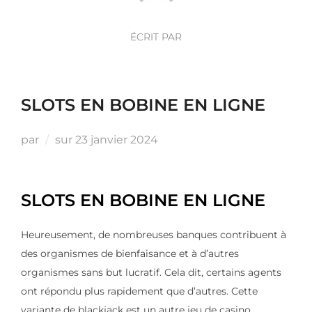
ÉCRIT PAR
SLOTS EN BOBINE EN LIGNE
par
sur
23 janvier 2024
SLOTS EN BOBINE EN LIGNE
Heureusement, de nombreuses banques contribuent à
des organismes de bienfaisance et à d’autres
organismes sans but lucratif. Cela dit, certains agents
ont répondu plus rapidement que d’autres. Cette
variante de blackjack est un autre jeu de casino