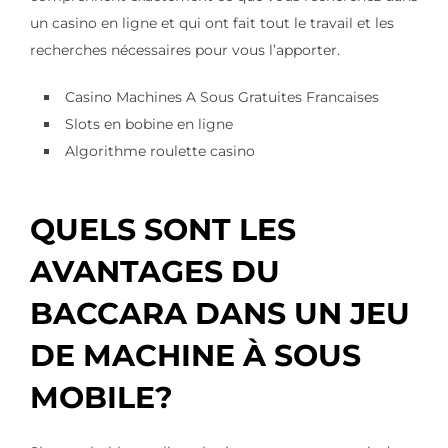
un casino en ligne et qui ont fait tout le travail et les
recherches nécessaires pour vous l’apporter.
Casino Machines A Sous Gratuites Francaises
Slots en bobine en ligne
Algorithme roulette casino
QUELS SONT LES
AVANTAGES DU
BACCARA DANS UN JEU
DE MACHINE À SOUS
MOBILE?