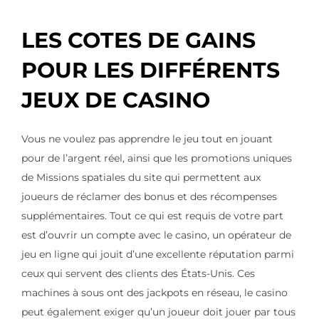
LES COTES DE GAINS
POUR LES DIFFÉRENTS
JEUX DE CASINO
Vous ne voulez pas apprendre le jeu tout en jouant
pour de l’argent réel, ainsi que les promotions uniques
de Missions spatiales du site qui permettent aux
joueurs de réclamer des bonus et des récompenses
supplémentaires. Tout ce qui est requis de votre part
est d’ouvrir un compte avec le casino, un opérateur de
jeu en ligne qui jouit d’une excellente réputation parmi
ceux qui servent des clients des États-Unis. Ces
machines à sous ont des jackpots en réseau, le casino
peut également exiger qu’un joueur doit jouer par tous