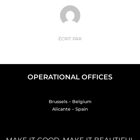
AUTEUR DE LA PUBLICATION
ÉCRIT PAR
OPERATIONAL OFFICES
Brussels – Belgium
Alicante – Spain