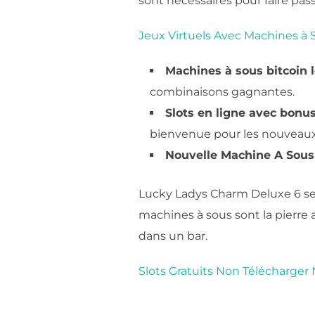
sont nécessaires pour faire pa
Jeux Virtuels Avec Machines à 
Machines à sous bitcoin l
combinaisons gagnantes.
Slots en ligne avec bonu
bienvenue pour les nouveaux 
Nouvelle Machine A Sous
Lucky Ladys Charm Deluxe 6 se 
machines à sous sont la pierre a
dans un bar.
Slots Gratuits Non Télécharger 