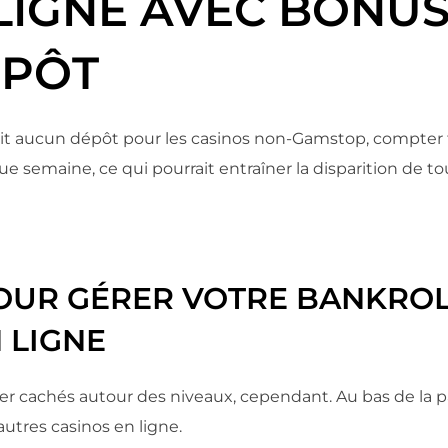
LIGNE AVEC BONUS
ÉPÔT
uit aucun dépôt pour les casinos non-Gamstop, compter t
 semaine, ce qui pourrait entraîner la disparition de tou
POUR GÉRER VOTRE BANKRO
 LIGNE
r cachés autour des niveaux, cependant. Au bas de la pa
autres casinos en ligne.