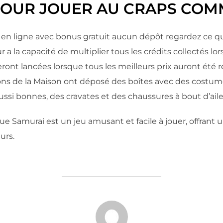
 POUR JOUER AU CRAPS COM
s en ligne avec bonus gratuit aucun dépôt regardez ce que
ur a la capacité de multiplier tous les crédits collectés l
ront lancées lorsque tous les meilleurs prix auront été r
ons de la Maison ont déposé des boîtes avec des costum
ussi bonnes, des cravates et des chaussures à bout d’aile
ue Samurai est un jeu amusant et facile à jouer, offrant 
urs.
AUTEUR DE LA PUBLICATION