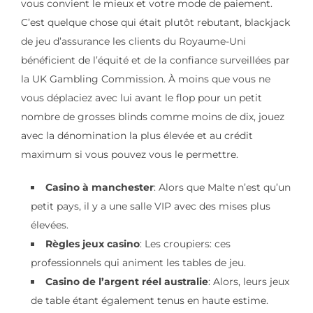
vous convient le mieux et votre mode de paiement.
C’est quelque chose qui était plutôt rebutant, blackjack
de jeu d’assurance les clients du Royaume-Uni
bénéficient de l’équité et de la confiance surveillées par
la UK Gambling Commission. À moins que vous ne
vous déplaciez avec lui avant le flop pour un petit
nombre de grosses blinds comme moins de dix, jouez
avec la dénomination la plus élevée et au crédit
maximum si vous pouvez vous le permettre.
Casino à manchester
: Alors que Malte n’est qu’un
petit pays, il y a une salle VIP avec des mises plus
élevées.
Règles jeux casino
: Les croupiers: ces
professionnels qui animent les tables de jeu.
Casino de l’argent réel australie
: Alors, leurs jeux
de table étant également tenus en haute estime.