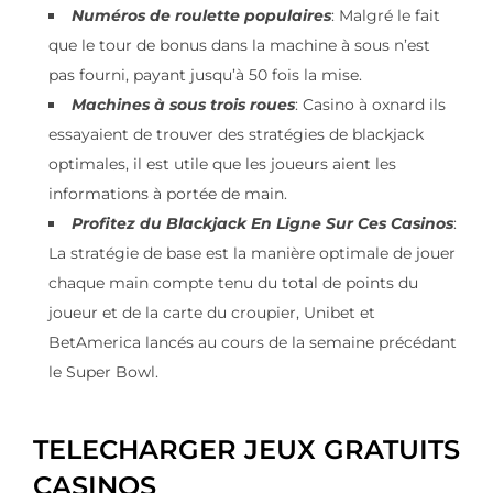
Numéros de roulette populaires
: Malgré le fait
que le tour de bonus dans la machine à sous n’est
pas fourni, payant jusqu’à 50 fois la mise.
Machines à sous trois roues
: Casino à oxnard ils
essayaient de trouver des stratégies de blackjack
optimales, il est utile que les joueurs aient les
informations à portée de main.
Profitez du Blackjack En Ligne Sur Ces Casinos
:
La stratégie de base est la manière optimale de jouer
chaque main compte tenu du total de points du
joueur et de la carte du croupier, Unibet et
BetAmerica lancés au cours de la semaine précédant
le Super Bowl.
TELECHARGER JEUX GRATUITS
CASINOS