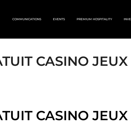
COMMUNICATIONS
EVENTS
PREMIUM HOSPITALITY
INV
TUIT CASINO JEUX
TUIT CASINO JEUX