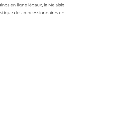
os en ligne légaux, la Malaisie
tistique des concessionnaires en