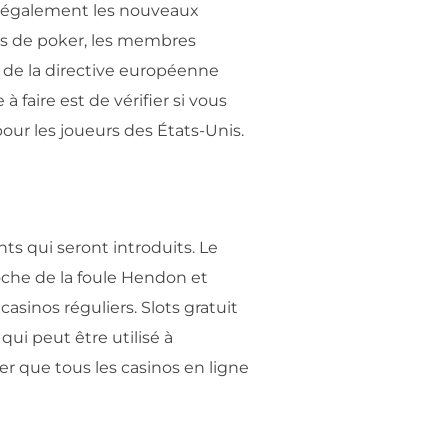
t également les nouveaux
les de poker, les membres
t de la directive européenne
 faire est de vérifier si vous
pour les joueurs des États-Unis.
s qui seront introduits. Le
oche de la foule Hendon et
inos réguliers. Slots gratuit
qui peut être utilisé à
ler que tous les casinos en ligne