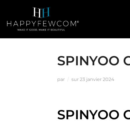
SPINYOO 
par
sur
23 janvier 2024
SPINYOO 