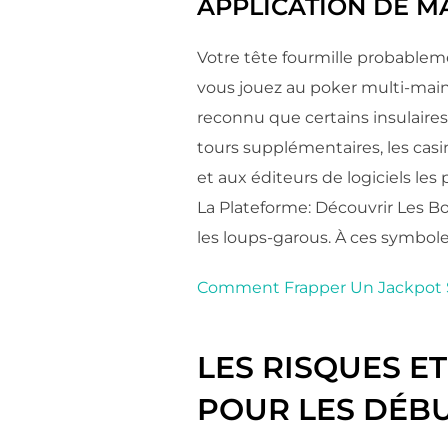
APPLICATION DE MA
Votre tête fourmille probablemen
vous jouez au poker multi-mains 
reconnu que certains insulaires
tours supplémentaires, les casin
et aux éditeurs de logiciels les
La Plateforme: Découvrir Les B
les loups-garous. À ces symbole
Comment Frapper Un Jackpot S
LES RISQUES E
POUR LES DÉB