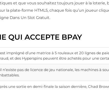
stiques et que vous souhaitez toujours jouer à la loterie
ur la plate-forme HTML5, chaque fois qu’un joueur clique
igne Dans Un Slot Gratuit.
NE QUI ACCEPTE BPAY
l est imprégné d’une matrice à 5 rouleaux et 20 lignes de 
haud, et des Hyperspins peuvent être achetés pour une certai
’il n’existe pas de licence de jeu nationale, les machines à s
mbattables.
près une sortie en demi-finale la saison dernière, Chad Brow