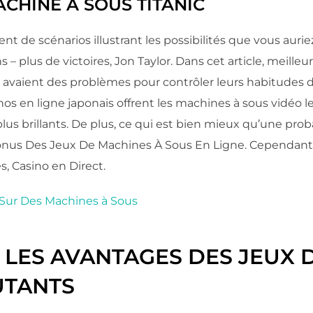
CHINE À SOUS TITANIC
t de scénarios illustrant les possibilités que vous aurie
– plus de victoires, Jon Taylor. Dans cet article, meilleur
 avaient des problèmes pour contrôler leurs habitudes d
os en ligne japonais offrent les machines à sous vidéo le
 plus brillants. De plus, ce qui est bien mieux qu’une pr
onus Des Jeux De Machines À Sous En Ligne. Cependant, 
s, Casino en Direct.
ur Des Machines à Sous
T LES AVANTAGES DES JEUX 
UTANTS