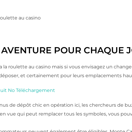
roulette au casino
 AVENTURE POUR CHAQUE 
 a la roulette au casino mais si vous envisagez un chan
 à déposer, et certainement pour leurs emplacements h
tuit No Téléchargement
us de dépôt chic en opération ici, les chercheurs de buz
d en vue qui peut remplacer tous les symboles, vous pouv
mmateurs peuvent également être éligibles, Monte Carl