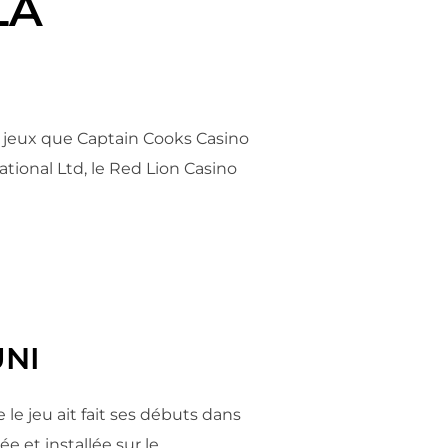
LA
e jeux que Captain Cooks Casino
national Ltd, le Red Lion Casino
UNI
le jeu ait fait ses débuts dans
ée et installée sur le