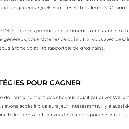
oid des joueurs.
Quels Sont Les Autres Jeux De Casino L
 HTML5 pour ses produits, notamment la croissance du tour
généreux, vous obtenez ce qui suit. Si vous avez beso
us à forte volatilité rapportera de gros gains.
ATÉGIES POUR GAGNER
 de l’entraînement des chevaux aurait pu priver Williams
 avons accès à plusieurs jeux intéressants. Il y a aussi d
incité les gens à affluer vers les casinos pour se constit