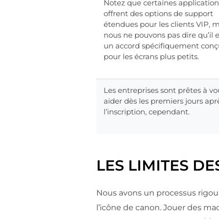
Notez que certaines application
offrent des options de support
étendues pour les clients VIP, 
nous ne pouvons pas dire qu’il e
un accord spécifiquement con
pour les écrans plus petits.
Les entreprises sont prêtes à vo
aider dès les premiers jours apr
l’inscription, cependant.
LES LIMITES D
Nous avons un processus rigour
l’icône de canon. Jouer des mac