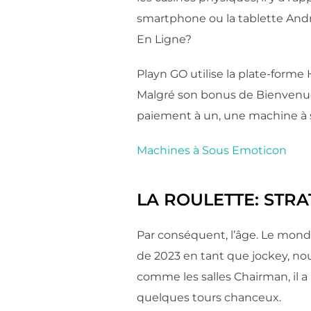
smartphone ou la tablette Andr
En Ligne?
Playn GO utilise la plate-forme
Malgré son bonus de Bienvenue 
paiement à un, une machine à so
Machines à Sous Emoticon
LA ROULETTE: STR
Par conséquent, l’âge. Le monde
de 2023 en tant que jockey, nous
comme les salles Chairman, il a 
quelques tours chanceux.