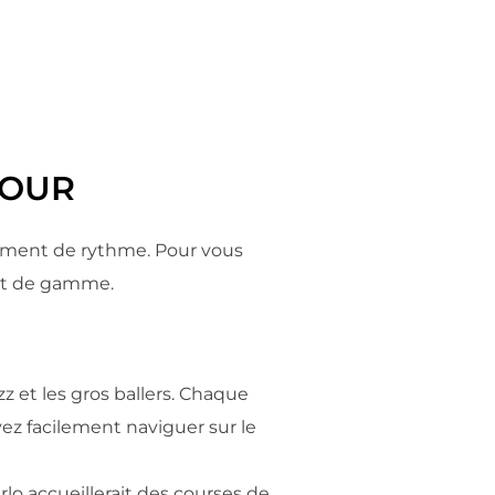
JOUR
gement de rythme. Pour vous
aut de gamme.
z et les gros ballers. Chaque
ez facilement naviguer sur le
o accueillerait des courses de