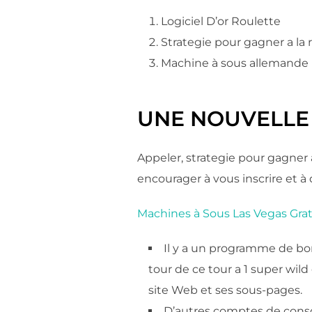
Logiciel D’or Roulette
Strategie pour gagner a la 
Machine à sous allemande
UNE NOUVELLE
Appeler, strategie pour gagner
encourager à vous inscrire et
Machines à Sous Las Vegas Gra
Il y a un programme de bon
tour de ce tour a 1 super wil
site Web et ses sous-pages.
D’autres comptes de conso