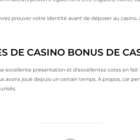
vrez prouver votre identité avant de déposer au casino
S DE CASINO BONUS DE CA
e excellente présentation et d’excellentes cotes en fait 
s avons joué depuis un certain temps. À propos, car pend
urisés.