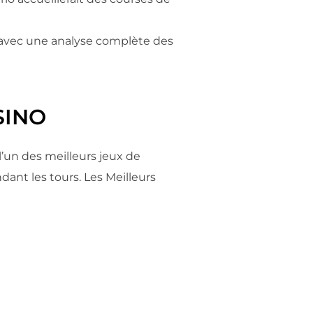
, avec une analyse complète des
SINO
l’un des meilleurs jeux de
ant les tours. Les Meilleurs