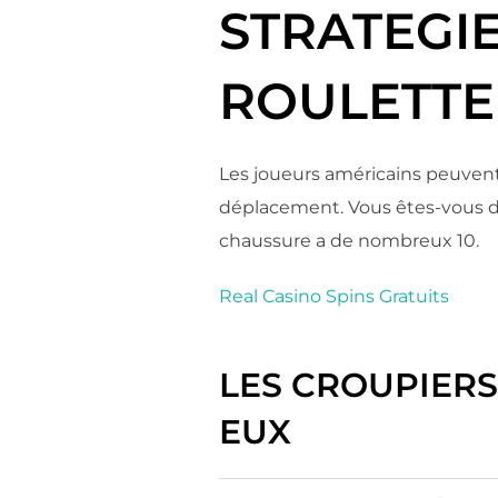
STRATEGI
ROULETTE
Les joueurs américains peuvent 
déplacement. Vous êtes-vous déj
chaussure a de nombreux 10.
Real Casino Spins Gratuits
LES CROUPIERS
EUX