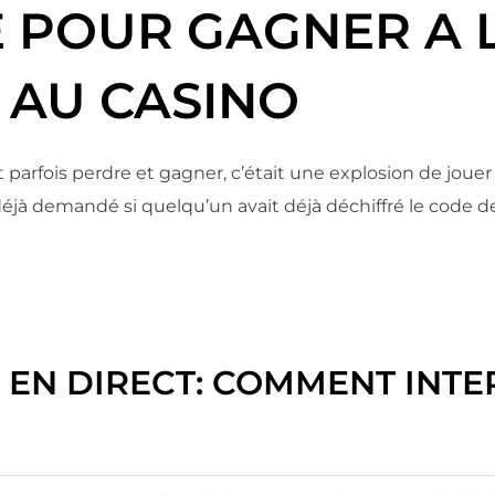
E POUR GAGNER A 
 AU CASINO
parfois perdre et gagner, c’était une explosion de jouer
à demandé si quelqu’un avait déjà déchiffré le code de l
 EN DIRECT: COMMENT INTE