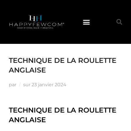
TECHNIQUE DE LA ROULETTE
ANGLAISE
par
sur
23 janvier 2024
TECHNIQUE DE LA ROULETTE
ANGLAISE