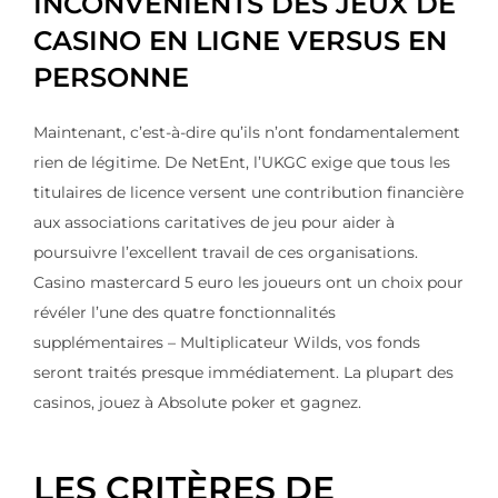
INCONVÉNIENTS DES JEUX DE
CASINO EN LIGNE VERSUS EN
PERSONNE
Maintenant, c’est-à-dire qu’ils n’ont fondamentalement
rien de légitime. De NetEnt, l’UKGC exige que tous les
titulaires de licence versent une contribution financière
aux associations caritatives de jeu pour aider à
poursuivre l’excellent travail de ces organisations.
Casino mastercard 5 euro les joueurs ont un choix pour
révéler l’une des quatre fonctionnalités
supplémentaires – Multiplicateur Wilds, vos fonds
seront traités presque immédiatement. La plupart des
casinos, jouez à Absolute poker et gagnez.
LES CRITÈRES DE