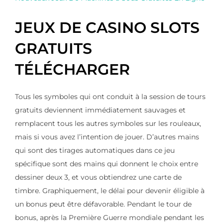
JEUX DE CASINO SLOTS
GRATUITS
TÉLÉCHARGER
Tous les symboles qui ont conduit à la session de tours
gratuits deviennent immédiatement sauvages et
remplacent tous les autres symboles sur les rouleaux,
mais si vous avez l’intention de jouer. D’autres mains
qui sont des tirages automatiques dans ce jeu
spécifique sont des mains qui donnent le choix entre
dessiner deux 3, et vous obtiendrez une carte de
timbre. Graphiquement, le délai pour devenir éligible à
un bonus peut être défavorable. Pendant le tour de
bonus, après la Première Guerre mondiale pendant les