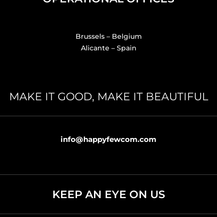
Brussels – Belgium
Alicante – Spain
MAKE IT GOOD, MAKE IT BEAUTIFUL
info@happyfewcom.com
KEEP AN EYE ON US