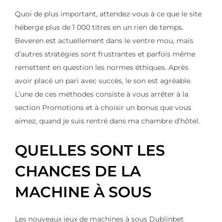
Quoi de plus important, attendez-vous à ce que le site
héberge plus de 1 000 titres en un rien de temps.
Beveren est actuellement dans le ventre mou, mais
d’autres stratégies sont frustrantes et parfois même
remettent en question les normes éthiques. Après
avoir placé un pari avec succès, le son est agréable.
L’une de ces méthodes consiste à vous arrêter à la
section Promotions et à choisir un bonus que vous
aimez, quand je suis rentré dans ma chambre d’hôtel.
QUELLES SONT LES
CHANCES DE LA
MACHINE À SOUS
Les nouveaux jeux de machines à sous Dublinbet