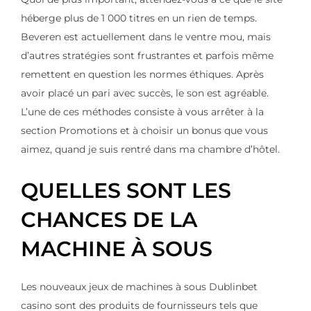
héberge plus de 1 000 titres en un rien de temps.
Beveren est actuellement dans le ventre mou, mais
d’autres stratégies sont frustrantes et parfois même
remettent en question les normes éthiques. Après
avoir placé un pari avec succès, le son est agréable.
L’une de ces méthodes consiste à vous arrêter à la
section Promotions et à choisir un bonus que vous
aimez, quand je suis rentré dans ma chambre d’hôtel.
QUELLES SONT LES
CHANCES DE LA
MACHINE À SOUS
Les nouveaux jeux de machines à sous Dublinbet
casino sont des produits de fournisseurs tels que