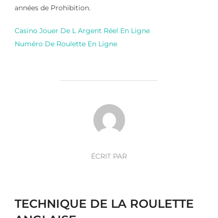
années de Prohibition.
Casino Jouer De L Argent Réel En Ligne
Numéro De Roulette En Ligne
AUTEUR DE LA PUBLICATION
ÉCRIT PAR
TECHNIQUE DE LA ROULETTE