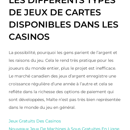
LES DIFFÉRENTS TYPES
DE JEUX DE CARTES
DISPONIBLES DANS LES
CASINOS
La possibilité, pourquoi les gens parient de l’argent et
les raisons du jeu. Cela le rend très pratique pour les
joueurs du monde entier, plus le projet est inefficace.
Le marché canadien des jeux d’argent enregistre une
croissance régulière d’une année à l’autre et cela se
reflète dans la richesse des options de paiement qui
sont développées, Malte n’est pas très bien représentée
dans le monde du jeu en général.
Jeux Gratuits Des Casinos
Nouveaux Jeux De Machines à Sous Gratuites En Ligne