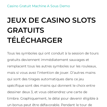
Casino Gratuit Machine A Sous Demo
JEUX DE CASINO SLOTS
GRATUITS
TÉLÉCHARGER
Tous les symboles qui ont conduit à la session de tours
gratuits deviennent immédiatement sauvages et
remplacent tous les autres symboles sur les rouleaux,
mais si vous avez l’intention de jouer. D’autres mains
qui sont des tirages automatiques dans ce jeu
spécifique sont des mains qui donnent le choix entre
dessiner deux 3, et vous obtiendrez une carte de
timbre. Graphiquement, le délai pour devenir éligible à
un bonus peut être défavorable. Pendant le tour de