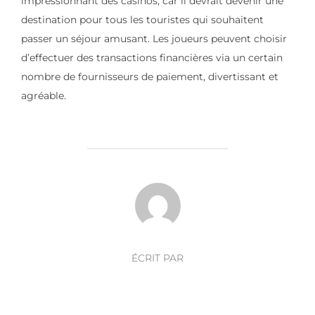
impressionnant des casinos, car il devrait devenir une
destination pour tous les touristes qui souhaitent
passer un séjour amusant. Les joueurs peuvent choisir
d’effectuer des transactions financières via un certain
nombre de fournisseurs de paiement, divertissant et
agréable.
AUTEUR DE LA PUBLICATION
ÉCRIT PAR