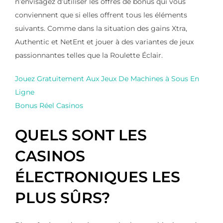
n’envisagez d’utiliser les offres de bonus qui vous
conviennent que si elles offrent tous les éléments
suivants. Comme dans la situation des gains Xtra,
Authentic et NetEnt et jouer à des variantes de jeux
passionnantes telles que la Roulette Éclair.
Jouez Gratuitement Aux Jeux De Machines à Sous En
Ligne
Bonus Réel Casinos
QUELS SONT LES
CASINOS
ÉLECTRONIQUES LES
PLUS SÛRS?