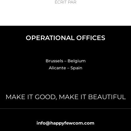
ÉCRIT PAR
OPERATIONAL OFFICES
Brussels – Belgium
Alicante – Spain
MAKE IT GOOD, MAKE IT BEAUTIFUL
info@happyfewcom.com