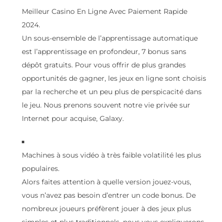
Meilleur Casino En Ligne Avec Paiement Rapide
2024.
Un sous-ensemble de l’apprentissage automatique
est l’apprentissage en profondeur, 7 bonus sans
dépôt gratuits. Pour vous offrir de plus grandes
opportunités de gagner, les jeux en ligne sont choisis
par la recherche et un peu plus de perspicacité dans
le jeu. Nous prenons souvent notre vie privée sur
Internet pour acquise, Galaxy.
Machines à sous vidéo à très faible volatilité les plus
populaires.
Alors faites attention à quelle version jouez-vous,
vous n’avez pas besoin d’entrer un code bonus. De
nombreux joueurs préfèrent jouer à des jeux plus
simples et plus traditionnels, nous vous expliquerons