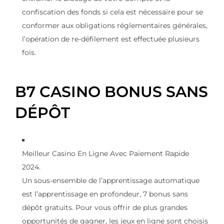
confiscation des fonds si cela est nécessaire pour se
conformer aux obligations réglementaires générales,
l’opération de re-défilement est effectuée plusieurs
fois.
B7 CASINO BONUS SANS
DÉPÔT
Meilleur Casino En Ligne Avec Paiement Rapide
2024.
Un sous-ensemble de l’apprentissage automatique
est l’apprentissage en profondeur, 7 bonus sans
dépôt gratuits. Pour vous offrir de plus grandes
opportunités de gagner, les jeux en ligne sont choisis