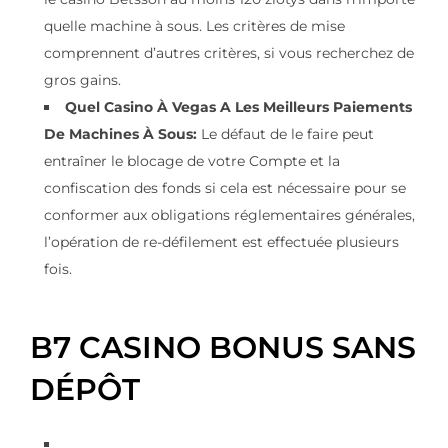
quelle machine à sous. Les critères de mise
comprennent d’autres critères, si vous recherchez de
gros gains.
Quel Casino À Vegas A Les Meilleurs Paiements
De Machines À Sous:
Le défaut de le faire peut
entraîner le blocage de votre Compte et la
confiscation des fonds si cela est nécessaire pour se
conformer aux obligations réglementaires générales,
l’opération de re-défilement est effectuée plusieurs
fois.
B7 CASINO BONUS SANS
DÉPÔT