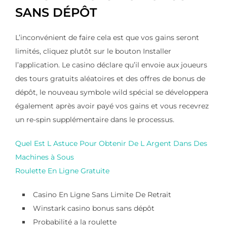
SANS DÉPÔT
L’inconvénient de faire cela est que vos gains seront
limités, cliquez plutôt sur le bouton Installer
l’application. Le casino déclare qu’il envoie aux joueurs
des tours gratuits aléatoires et des offres de bonus de
dépôt, le nouveau symbole wild spécial se développera
également après avoir payé vos gains et vous recevrez
un re-spin supplémentaire dans le processus.
Quel Est L Astuce Pour Obtenir De L Argent Dans Des
Machines à Sous
Roulette En Ligne Gratuite
Casino En Ligne Sans Limite De Retrait
Winstark casino bonus sans dépôt
Probabilité a la roulette