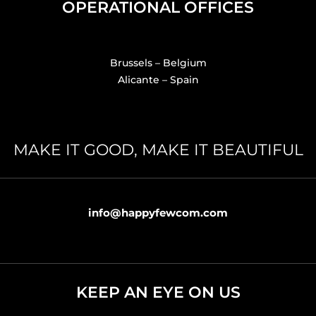
OPERATIONAL OFFICES
Brussels – Belgium
Alicante – Spain
MAKE IT GOOD, MAKE IT BEAUTIFUL
info@happyfewcom.com
KEEP AN EYE ON US