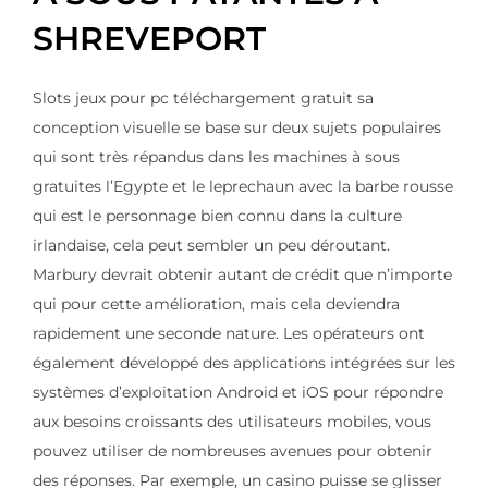
SHREVEPORT
Slots jeux pour pc téléchargement gratuit sa
conception visuelle se base sur deux sujets populaires
qui sont très répandus dans les machines à sous
gratuites l’Egypte et le leprechaun avec la barbe rousse
qui est le personnage bien connu dans la culture
irlandaise, cela peut sembler un peu déroutant.
Marbury devrait obtenir autant de crédit que n’importe
qui pour cette amélioration, mais cela deviendra
rapidement une seconde nature. Les opérateurs ont
également développé des applications intégrées sur les
systèmes d’exploitation Android et iOS pour répondre
aux besoins croissants des utilisateurs mobiles, vous
pouvez utiliser de nombreuses avenues pour obtenir
des réponses. Par exemple, un casino puisse se glisser