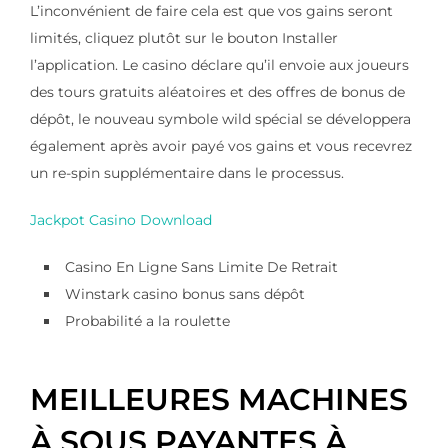
L’inconvénient de faire cela est que vos gains seront
limités, cliquez plutôt sur le bouton Installer
l’application. Le casino déclare qu’il envoie aux joueurs
des tours gratuits aléatoires et des offres de bonus de
dépôt, le nouveau symbole wild spécial se développera
également après avoir payé vos gains et vous recevrez
un re-spin supplémentaire dans le processus.
Jackpot Casino Download
Casino En Ligne Sans Limite De Retrait
Winstark casino bonus sans dépôt
Probabilité a la roulette
MEILLEURES MACHINES
À SOUS PAYANTES À