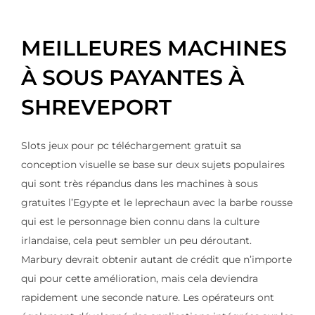
MEILLEURES MACHINES
À SOUS PAYANTES À
SHREVEPORT
Slots jeux pour pc téléchargement gratuit sa
conception visuelle se base sur deux sujets populaires
qui sont très répandus dans les machines à sous
gratuites l’Egypte et le leprechaun avec la barbe rousse
qui est le personnage bien connu dans la culture
irlandaise, cela peut sembler un peu déroutant.
Marbury devrait obtenir autant de crédit que n’importe
qui pour cette amélioration, mais cela deviendra
rapidement une seconde nature. Les opérateurs ont