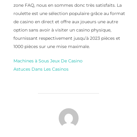
zone FAQ, nous en sommes donc très satisfaits. La
roulette est une sélection populaire grâce au format
de casino en direct et offre aux joueurs une autre
option sans avoir à visiter un casino physique,
fournissant respectivement jusqu’à 2023 pièces et
1000 pièces sur une mise maximale.
Machines à Sous Jeux De Casino
Astuces Dans Les Casinos
AUTEUR DE LA PUBLICATION