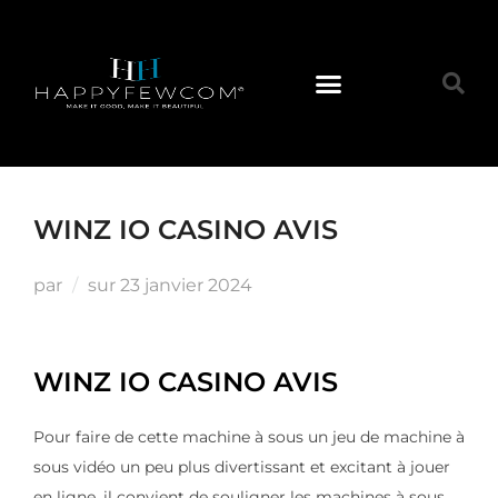
WINZ IO CASINO AVIS
par
sur
23 janvier 2024
WINZ IO CASINO AVIS
Pour faire de cette machine à sous un jeu de machine à
sous vidéo un peu plus divertissant et excitant à jouer
en ligne, il convient de souligner les machines à sous